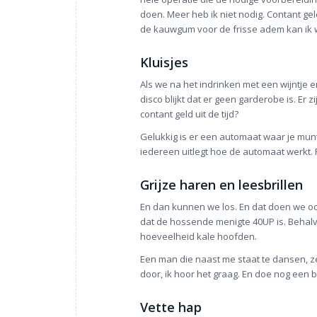
doen. Meer heb ik niet nodig. Contant geld
de kauwgum voor de frisse adem kan ik 
Kluisjes
Als we na het indrinken met een wijntje 
disco blijkt dat er geen garderobe is. Er 
contant geld uit de tijd?
Gelukkig is er een automaat waar je munt
iedereen uitlegt hoe de automaat werkt. 
Grijze haren en leesbrillen
En dan kunnen we los. En dat doen we ook.
dat de hossende menigte 40UP is. Behalve 
hoeveelheid kale hoofden.
Een man die naast me staat te dansen, zeg
door, ik hoor het graag. En doe nog een be
Vette hap