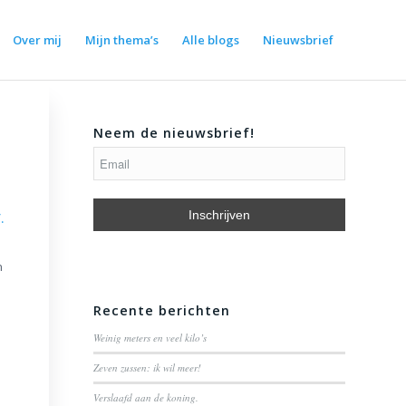
Over mij
Mijn thema’s
Alle blogs
Nieuwsbrief
Neem de nieuwsbrief!
.
n
Recente berichten
Weinig meters en veel kilo’s
Zeven zussen: ik wil meer!
Verslaafd aan de koning.