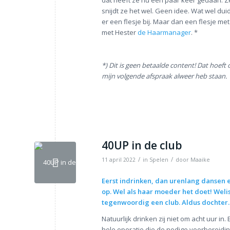
dat heeft ze nu een paar keer gedaan. Ze
snijdt ze het wel. Geen idee. Wat wel duid
er een flesje bij. Maar dan een flesje met
met Hester
de Haarmanager
. *
*) Dit is geen betaalde content! Dat hoeft o
mijn volgende afspraak alweer heb staan.
40UP in de club
/
/
11 april 2022
in
Spelen
door
Maaike
Eerst indrinken, dan urenlang dansen e
op. Wel als haar moeder het doet! Welis
tegenwoordig een club. Aldus dochter.
Natuurlijk drinken zij niet om acht uur in
hele operatie die de nodige voorbereiding