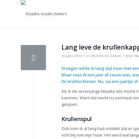
Lang leve de krullenkap
/
/
25 april 2022
in
Smeren en slikken
door
Ma
Vroeger wilde ik lang stijl haar met een
Maar toen ik een jaar of zeven was, was
De krullen bleven. Nu, na een jaartje of v
Als ik de zevenjarige Maaike iets mocht i
kammen. Want dat werkt nu eenmaal niet b
gelopen.
Krullenspul
Ook toen ik al lang had ontdekt dat er sp
echt blij met mijn haar. Het werd wat lan