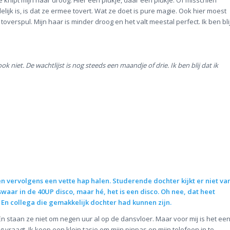
 knipt mijn haar droog. Hier een plukje, daar een plukje. Of misschien
elijk is, is dat ze ermee tovert. Wat ze doet is pure magie. Ook hier moest
 toverspul. Mijn haar is minder droog en het valt meestal perfect. Ik ben bli
ok niet. De wachtlijst is nog steeds een maandje of drie. Ik ben blij dat ik
n vervolgens een vette hap halen. Studerende dochter kijkt er niet va
waar in de 40UP disco, maar hé, het is een disco. Oh nee, dat heet
 En collega die gemakkelijk dochter had kunnen zijn.
. En staan ze niet om negen uur al op de dansvloer. Maar voor mij is het ee
 vraagt. Ik koop een klein tasje om mijn pinpas en mijn telefoon in te