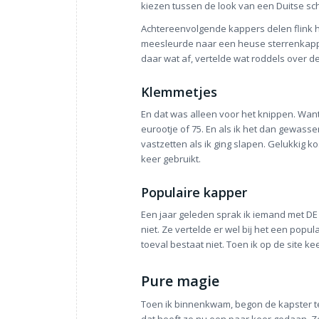
kiezen tussen de look van een Duitse sch
Achtereenvolgende kappers delen flink hu
meesleurde naar een heuse sterrenkappe
daar wat af, vertelde wat roddels over d
Klemmetjes
En dat was alleen voor het knippen. Wan
eurootje of 75. En als ik het dan gewass
vastzetten als ik ging slapen. Gelukkig k
keer gebruikt.
Populaire kapper
Een jaar geleden sprak ik iemand met DE k
niet. Ze vertelde er wel bij het een popul
toeval bestaat niet. Toen ik op de site k
Pure magie
Toen ik binnenkwam, begon de kapster te 