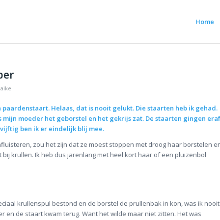
Home
per
aike
 paardenstaart. Helaas, dat is nooit gelukt. Die staarten heb ik gehad.
 mijn moeder het geborstel en het gekrijs zat. De staarten gingen eraf
ijftig ben ik er eindelijk blij mee.
nfluisteren, zou het zijn dat ze moest stoppen met droog haar borstelen e
ij krullen. Ik heb dus jarenlang met heel kort haar of een pluizenbol
eciaal krullenspul bestond en de borstel de prullenbak in kon, was ik nooit
ger en de staart kwam terug. Want het wilde maar niet zitten. Het was