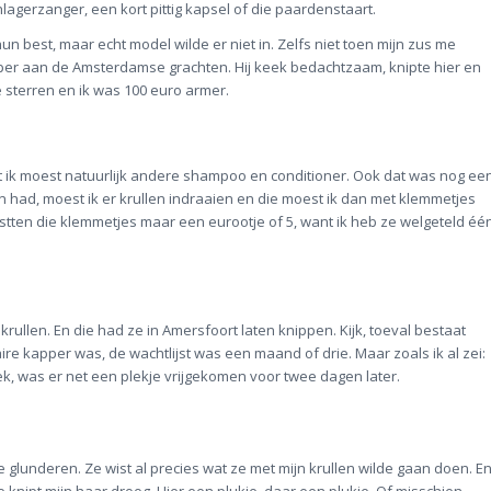
lagerzanger, een kort pittig kapsel of die paardenstaart.
n best, maar echt model wilde er niet in. Zelfs niet toen mijn zus me
r aan de Amsterdamse grachten. Hij keek bedachtzaam, knipte hier en
e sterren en ik was 100 euro armer.
t ik moest natuurlijk andere shampoo en conditioner. Ook dat was nog ee
en had, moest ik er krullen indraaien en die moest ik dan met klemmetjes
ostten die klemmetjes maar een eurootje of 5, want ik heb ze welgeteld éé
rullen. En die had ze in Amersfoort laten knippen. Kijk, toeval bestaat
aire kapper was, de wachtlijst was een maand of drie. Maar zoals ik al zei:
eek, was er net een plekje vrijgekomen voor twee dagen later.
glunderen. Ze wist al precies wat ze met mijn krullen wilde gaan doen. En