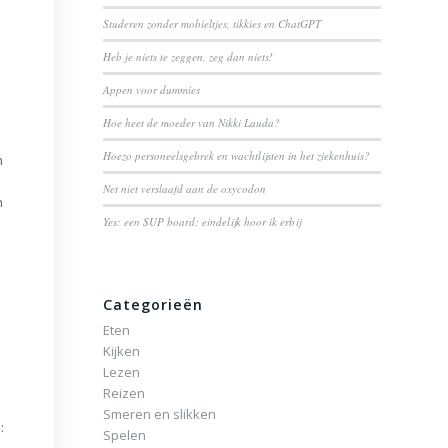
Studeren zonder mobieltjes, tikkies en ChatGPT
Heb je niets te zeggen, zeg dan niets!
Appen voor dummies
Hoe heet de moeder van Nikki Lauda?
Hoezo personeelsgebrek en wachtlijsten in het ziekenhuis?
n
Net niet verslaafd aan de oxycodon
n
Yes: een SUP board: eindelijk hoor ik erbij
Categorieën
Eten
Kijken
Lezen
Reizen
Smeren en slikken
:
Spelen