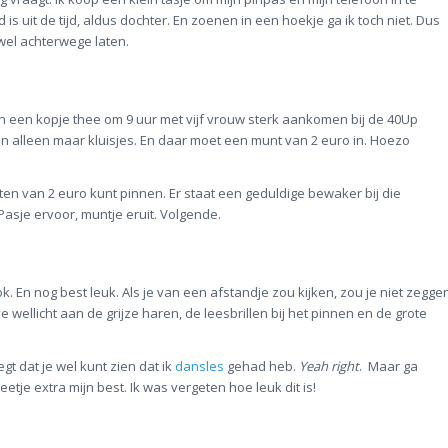
 is uit de tijd, aldus dochter. En zoenen in een hoekje ga ik toch niet. Dus
wel achterwege laten.
en een kopje thee om 9 uur met vijf vrouw sterk aankomen bij de 40Up
zijn alleen maar kluisjes. En daar moet een munt van 2 euro in. Hoezo
en van 2 euro kunt pinnen. Er staat een geduldige bewaker bij die
Pasje ervoor, muntje eruit. Volgende.
 En nog best leuk. Als je van een afstandje zou kijken, zou je niet zegge
wellicht aan de grijze haren, de leesbrillen bij het pinnen en de grote
t dat je wel kunt zien dat ik
dansles
gehad heb.
Yeah right
. Maar ga
etje extra mijn best. Ik was vergeten hoe leuk dit is!