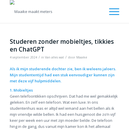
Studeren zonder mobieltjes, tikkies
en ChatGPT
/
/
4 september 2024
in
Van alles wat
door
Maaike
Als ik mijn studerende dochter zie, ben ik weleens jaloers.
Mijn studententijd had een stuk eenvoudiger kunnen zijn
met deze vijf hulpmiddelen.
1. Mobieltjes
Geen telefoontikken opschrijven. Dat had me wel gemakkelijk
geleken. En zelf een telefoon. Wat een luxe. In ons
studentenhuis was er altijd wel iemand aan het bellen als ik
mijn vriendje wilde bellen. Ik had een huisgenoot die zo’n vijf
keer per week een uur met zijn moeder belde. De telefoon
hing in de gang, dus vanuit mijn kamer kon ik het allemaal