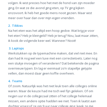
volgen. Ik wist precies hoe het met de hond van zijn moeder
ging. En wat ze die avond ging eten, op TV ging kijken
enzovoort. Ik heb het goede mens nooit gezien. Maar wist
meer over haar dan over mijn eigen vrienden.
2. Tikkies
Na het eten was het altijd een hoop gedoe. Wat krijg je voor
het eten? Heb je kleingeld? Heb je terug? Nou, laat maar zitten,
ik kook de volgende keer wel. Wanneer? Nooit!
3. Laptops
Werkstukken op de typemachine maken, dat viel niet mee. En
dan had ik nog wel een luxe met een correctietoets. Later nog
een stukje invoegen of veranderen? Dat betekende de pagina
overnieuw typen. En lag er eenmaal zo’n stapeltje getypte
vellen, dan moest daar geen koffie overheen.
4. Teams
Of zoom. Natuurlijk was het niet leuk toen alle colleges online
waren. Maar de keuze had me toch wel fijn geleken. Of om
negen uur in de collegezaal zitten of het college helemaal
missen, een andere optie hadden we niet. Toen ik laatst aan
dochter vroeg of ze om 9 uur naar college ging, keek ze me