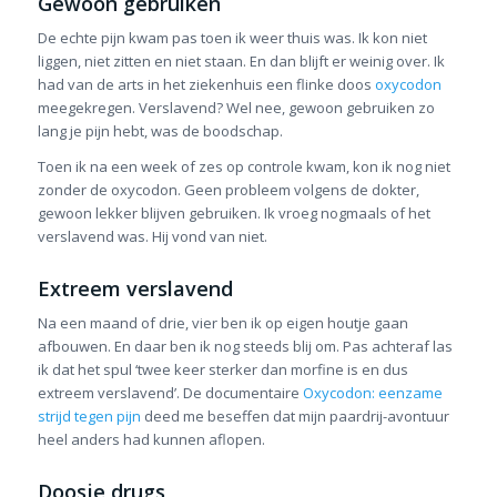
Gewoon gebruiken
De echte pijn kwam pas toen ik weer thuis was. Ik kon niet
liggen, niet zitten en niet staan. En dan blijft er weinig over. Ik
had van de arts in het ziekenhuis een flinke doos
oxycodon
meegekregen. Verslavend? Wel nee, gewoon gebruiken zo
lang je pijn hebt, was de boodschap.
Toen ik na een week of zes op controle kwam, kon ik nog niet
zonder de oxycodon. Geen probleem volgens de dokter,
gewoon lekker blijven gebruiken. Ik vroeg nogmaals of het
verslavend was. Hij vond van niet.
Extreem verslavend
Na een maand of drie, vier ben ik op eigen houtje gaan
afbouwen. En daar ben ik nog steeds blij om. Pas achteraf las
ik dat het spul ‘twee keer sterker dan morfine is en dus
extreem verslavend’. De documentaire
Oxycodon: eenzame
strijd tegen pijn
deed me beseffen dat mijn paardrij-avontuur
heel anders had kunnen aflopen.
Doosje drugs