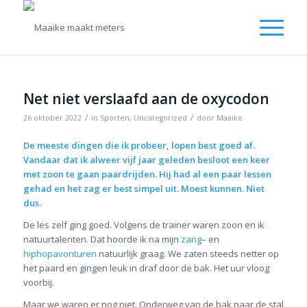
Net niet verslaafd aan de oxycodon
/
/
26 oktober 2022
in
Sporten
,
Uncategorized
door
Maaike
De meeste dingen die ik probeer, lopen best goed af.
Vandaar dat ik alweer vijf jaar geleden besloot een keer
met zoon te gaan paardrijden. Hij had al een paar lessen
gehad en het zag er best simpel uit. Moest kunnen. Niet
dus.
De les zelf ging goed. Volgens de trainer waren zoon en ik
natuurtalenten. Dat hoorde ik na mijn
zang
– en
hiphopavonturen
natuurlijk graag. We zaten steeds netter op
het paard en gingen leuk in draf door de bak. Het uur vloog
voorbij.
Maar we waren er nog niet. Onderweg van de bak naar de stal