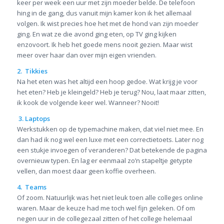
keer per week een uur met zijn moeder belde. De telefoon
hing in de gang, dus vanuit mijn kamer kon ik het allemaal
volgen. Ik wist precies hoe het met de hond van zijn moeder
ging. En wat ze die avond ging eten, op TV ging kijken
enzovoort. Ik heb het goede mens nooit gezien. Maar wist
meer over haar dan over mijn eigen vrienden.
2. Tikkies
Na het eten was het altijd een hoop gedoe. Wat krijg je voor
het eten? Heb je kleingeld? Heb je terug? Nou, laat maar zitten,
ik kook de volgende keer wel. Wanneer? Nooit!
3. Laptops
Werkstukken op de typemachine maken, dat viel niet mee. En
dan had ik nog wel een luxe met een correctietoets. Later nog
een stukje invoegen of veranderen? Dat betekende de pagina
overnieuw typen. En lag er eenmaal zo’n stapeltje getypte
vellen, dan moest daar geen koffie overheen.
4. Teams
Of zoom. Natuurlijk was het niet leuk toen alle colleges online
waren. Maar de keuze had me toch wel fijn geleken. Of om
negen uur in de collegezaal zitten of het college helemaal