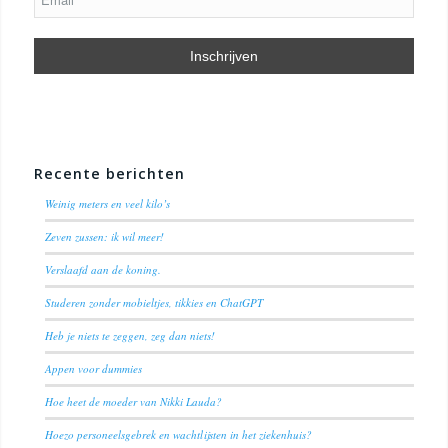
Recente berichten
Weinig meters en veel kilo’s
Zeven zussen: ik wil meer!
Verslaafd aan de koning.
Studeren zonder mobieltjes, tikkies en ChatGPT
Heb je niets te zeggen, zeg dan niets!
Appen voor dummies
Hoe heet de moeder van Nikki Lauda?
Hoezo personeelsgebrek en wachtlijsten in het ziekenhuis?