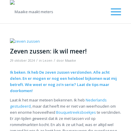
Zeven zussen: ik wil meer!
/
/
29 oktober 2024
in
Lezen
door
Maaike
Ik beken. Ik heb
De zeven zussen
verslonden. Alle acht
delen. En er mogen er nog een heleboel bijkomen wat mij
betreft. Wie weet er nog zo’n serie? Laat de tips maar
doorkomen!
Laat ik het maar meteen bekennen. Ik heb
Nederlands
gestudeerd
, maar dat heeft me er niet van weerhouden om
een enorme hoeveelheid
Bouquetreeksboekjes
te verslinden.
Er zijn tijden geweest dat ik ze met tassen vol op
rommelmarkten kocht. En als ik ze uit had, was er altijd wel
iemand bij wie ik ze kwijt kon. Buurvrouwen die overdag nog