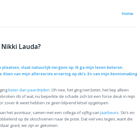
Home
 Nikki Lauda?
plaatsen, slaat natuurlijk nergens op. Ik ga mijn leven beteren.
e doen van mijn allereerste ervaring op ski’s. En van mijn kennismakin
 ging
beter dan paardrijden
. Oh nee, het ging niet beter, het liep alleen
ebroken rib of wat, nu beperkte de schade zich tot een forse deuk in mijn
r zover ik weet hebben ze geen blijvend letsel opgelopen.
an het avontuur, samen met een collega of vijftig van
Jaarbeurs
. Ski’s en
belend op de skischoenen naar de piste. Dat viel vies tegen, want die
 Maar goed, we zijn er gekomen.