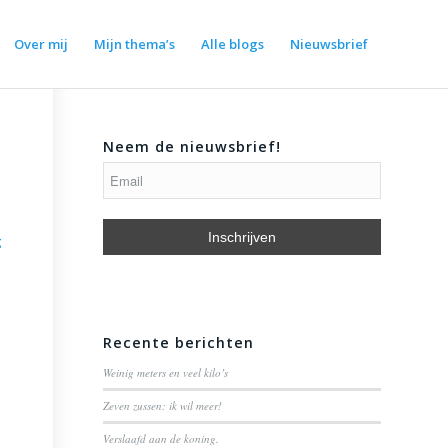
Over mij
Mijn thema’s
Alle blogs
Nieuwsbrief
Neem de nieuwsbrief!
g
Recente berichten
Weinig meters en veel kilo’s
Zeven zussen: ik wil meer!
Verslaafd aan de koning.