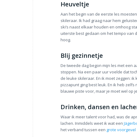
Heuveltje
Aan het begin van de eerste les moeste
skileraar. Ik had graag naar hem geluiste
ski’s naast elkaar houden en omhoog stap
uiterste best gedaan om het tempo van de
hoog.
Blij gezinnetje
De tweede dag begon mijn les met een aanv
stoppen. Na een paar uur voelde dat toch
de leuke skileraar. En ik moet zeggen: ik 
pizzapunt ging best leuk. En ik heb zelf
blauwe piste voor, maar je moet wel op 
Drinken, dansen en lache
Waar ik meer talent voor had, was de apre
lachen. Inmiddels weet ik wat een
Jäger
het verband tussen een
grote voorgevel