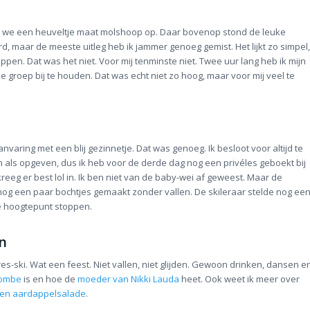
n we een heuveltje maat molshoop op. Daar bovenop stond de leuke
rd, maar de meeste uitleg heb ik jammer genoeg gemist. Het lijkt zo simpel,
pen. Dat was het niet. Voor mij tenminste niet. Twee uur lang heb ik mijn
 groep bij te houden. Dat was echt niet zo hoog, maar voor mij veel te
aring met een blij gezinnetje. Dat was genoeg. Ik besloot voor altijd te
 als opgeven, dus ik heb voor de derde dag nog een privéles geboekt bij
kreeg er best lol in. Ik ben niet van de baby-wei af geweest. Maar de
s nog een paar bochtjes gemaakt zonder vallen. De skileraar stelde nog ee
je hoogtepunt stoppen.
n
s-ski. Wat een feest. Niet vallen, niet glijden. Gewoon drinken, dansen e
bombe
is en hoe de
moeder van Nikki Lauda
heet. Ook weet ik meer over
 en aardappelsalade
.