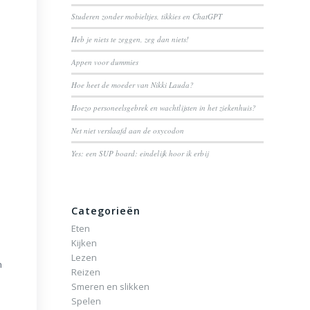
Studeren zonder mobieltjes, tikkies en ChatGPT
Heb je niets te zeggen, zeg dan niets!
Appen voor dummies
Hoe heet de moeder van Nikki Lauda?
Hoezo personeelsgebrek en wachtlijsten in het ziekenhuis?
Net niet verslaafd aan de oxycodon
Yes: een SUP board: eindelijk hoor ik erbij
n
Categorieën
Eten
Kijken
Lezen
n
Reizen
Smeren en slikken
Spelen