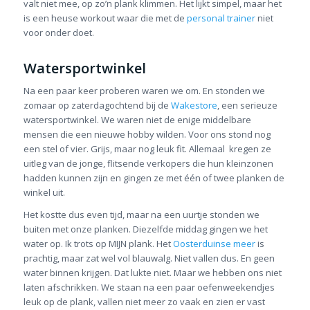
valt niet mee, op zo’n plank klimmen. Het lijkt simpel, maar het
is een heuse workout waar die met de
personal trainer
niet
voor onder doet.
Watersportwinkel
Na een paar keer proberen waren we om. En stonden we
zomaar op zaterdagochtend bij de
Wakestore
, een serieuze
watersportwinkel. We waren niet de enige middelbare
mensen die een nieuwe hobby wilden. Voor ons stond nog
een stel of vier. Grijs, maar nog leuk fit. Allemaal kregen ze
uitleg van de jonge, flitsende verkopers die hun kleinzonen
hadden kunnen zijn en gingen ze met één of twee planken de
winkel uit.
Het kostte dus even tijd, maar na een uurtje stonden we
buiten met onze planken. Diezelfde middag gingen we het
water op. Ik trots op MIJN plank. Het
Oosterduinse meer
is
prachtig, maar zat wel vol blauwalg. Niet vallen dus. En geen
water binnen krijgen. Dat lukte niet. Maar we hebben ons niet
laten afschrikken. We staan na een paar oefenweekendjes
leuk op de plank, vallen niet meer zo vaak en zien er vast