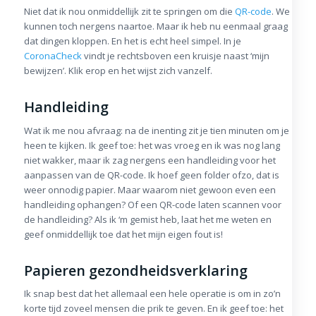
Niet dat ik nou onmiddellijk zit te springen om die
QR-code
. We
kunnen toch nergens naartoe. Maar ik heb nu eenmaal graag
dat dingen kloppen. En het is echt heel simpel. In je
CoronaCheck
vindt je rechtsboven een kruisje naast ‘mijn
bewijzen’. Klik erop en het wijst zich vanzelf.
Handleiding
Wat ik me nou afvraag: na de inenting zit je tien minuten om je
heen te kijken. Ik geef toe: het was vroeg en ik was nog lang
niet wakker, maar ik zag nergens een handleiding voor het
aanpassen van de QR-code. Ik hoef geen folder ofzo, dat is
weer onnodig papier. Maar waarom niet gewoon even een
handleiding ophangen? Of een QR-code laten scannen voor
de handleiding? Als ik ‘m gemist heb, laat het me weten en
geef onmiddellijk toe dat het mijn eigen fout is!
Papieren gezondheidsverklaring
Ik snap best dat het allemaal een hele operatie is om in zo’n
korte tijd zoveel mensen die prik te geven. En ik geef toe: het