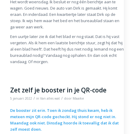
Het wordt woensdag. Ik besluit er nog één berichtje aan te
wagen. Goed nieuws. De auto van Dirk is gemaakt. Hij komt
eraan. En inderdaad. Een kwartiertje later staat Dirk op de
stoep. Ik wijs hem waar het bed en het bureaublad staan en
ga weer aan werk.
Een uurtje later zie ik dat het blad er nog staat. Dat is hij vast
vergeten. Als ik hem een laatste berichtje stuur, zegt hij dat ‘hij
al een blad heeft’. Dat heeft hij dus niet nodig. Iemand nog een
bureaublad nodig? Vandaag nog ophalen. En dan ook echt
vandaag. Of morgen.
Zet zelf je booster in je QR-code
/
/
5 januari 2022
in
Van alles wat
door
Maaike
De booster zit erin. Toen ik zondag thuis kwam, heb ik
meteen mijn QR-code gecheckt. Hij stond er nog niet in.
Maandag ook niet. Dinsdag hoorde ik toevallig dat ik dat
zelf moest doen.