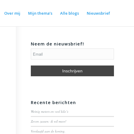
Over mij
Mijn thema’s
Alle blogs
Nieuwsbrief
Neem de nieuwsbrief!
Recente berichten
Weinig meters en veel kilo’s
Zeven zussen: ik wil meer!
Verslaafd aan de koning.