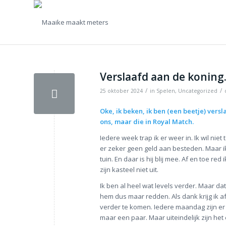
Verslaafd aan de koning
/
/
25 oktober 2024
in
Spelen
,
Uncategorized
Oke, ik beken, ik ben (een beetje) vers
ons, maar die in Royal Match.
Iedere week trap ik er weer in. Ik wil niet
er zeker geen geld aan besteden. Maar ik
tuin. En daar is hij blij mee. Af en toe red
zijn kasteel niet uit.
Ik ben al heel wat levels verder. Maar dat k
hem dus maar redden. Als dank krijg ik 
verder te komen. Iedere maandag zijn er
maar een paar. Maar uiteindelijk zijn het 