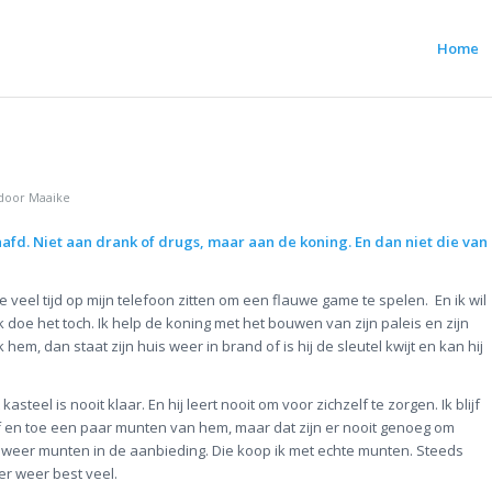
Home
.
door
Maaike
laafd. Niet aan drank of drugs, maar aan de koning. En dan niet die van
 te veel tijd op mijn telefoon zitten om een flauwe game te spelen. En ik wil
 doe het toch. Ik help de koning met het bouwen van zijn paleis en zijn
 ik hem, dan staat zijn huis weer in brand of is hij de sleutel kwijt en kan hij
asteel is nooit klaar. En hij leert nooit om voor zichzelf te zorgen. Ik blijf
af en toe een paar munten van hem, maar dat zijn er nooit genoeg om
 weer munten in de aanbieding. Die koop ik met echte munten. Steeds
er weer best veel.