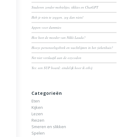
Studeren zonder mobieltjes, tikkies en ChatGPT
Heb je niets te zeggen, zeg dan niets!
Appen voor dummies
Hoe heet de moeder van Nikki Lauda?
Hoezo personeelsgebrek en wachtlijsten in het ziekenhuis?
Net niet verslaafd aan de oxycodon
Yes: een SUP board: eindelijk hoor ik erbij
Categorieën
Eten
Kijken
Lezen
Reizen
Smeren en slikken
Spelen