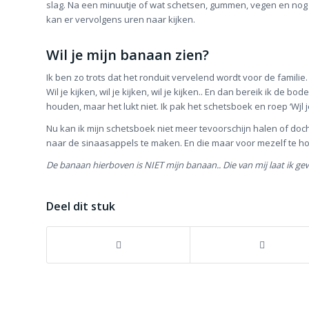
slag. Na een minuutje of wat schetsen, gummen, vegen en nog m
kan er vervolgens uren naar kijken.
Wil je mijn banaan zien?
Ik ben zo trots dat het ronduit vervelend wordt voor de famili
Wil je kijken, wil je kijken, wil je kijken.. En dan bereik ik de
houden, maar het lukt niet. Ik pak het schetsboek en roep ‘Wjl je
Nu kan ik mijn schetsboek niet meer tevoorschijn halen of dochte
naar de sinaasappels te maken. En die maar voor mezelf te h
De banaan hierboven is NIET mijn banaan.. Die van mij laat ik gew
Deel dit stuk