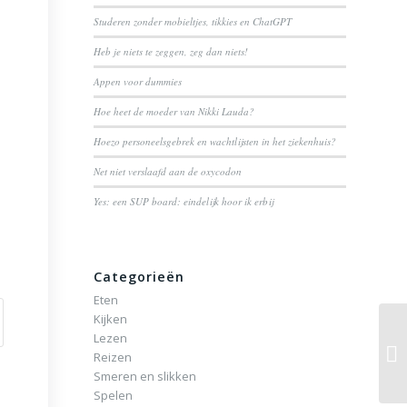
Studeren zonder mobieltjes, tikkies en ChatGPT
Heb je niets te zeggen, zeg dan niets!
Appen voor dummies
Hoe heet de moeder van Nikki Lauda?
Hoezo personeelsgebrek en wachtlijsten in het ziekenhuis?
Net niet verslaafd aan de oxycodon
Yes: een SUP board: eindelijk hoor ik erbij
Categorieën
Eten
Kijken
Lezen
Reizen
Smeren en slikken
Spelen