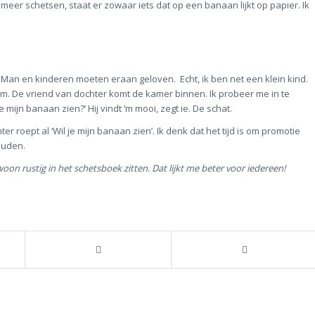
eer schetsen, staat er zowaar iets dat op een banaan lijkt op papier. Ik
e. Man en kinderen moeten eraan geloven. Echt, ik ben net een klein kind.
 bodem. De vriend van dochter komt de kamer binnen. Ik probeer me in te
 mijn banaan zien?’ Hij vindt ‘m mooi, zegt ie. De schat.
r roept al ‘Wil je mijn banaan zien’. Ik denk dat het tijd is om promotie
ouden.
oon rustig in het schetsboek zitten. Dat lijkt me beter voor iedereen!