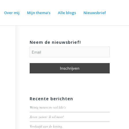
Over mij
Mijn thema’s
Alle blogs
Nieuwsbrief
Neem de nieuwsbrief!
Recente berichten
Weinig meters en veel kilo’s
Zeven zussen: ik wil meer!
Verslaafd aan de koning.