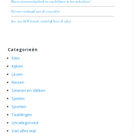
Hoezo personeelsgebrek en wachtlijsten in het ziekenhuis?
Net niet verslaafd aan de oxycodon
Yes: een SUP board: eindelijk hoor ik erbij
Categorieën
Eten
Kijken
Lezen
Reizen
Smeren en slikken
Spelen
Sporten
Taaldingen
Uncategorized
Van alles wat