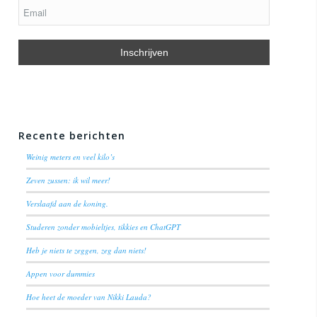
Recente berichten
Weinig meters en veel kilo’s
Zeven zussen: ik wil meer!
Verslaafd aan de koning.
Studeren zonder mobieltjes, tikkies en ChatGPT
Heb je niets te zeggen, zeg dan niets!
Appen voor dummies
Hoe heet de moeder van Nikki Lauda?