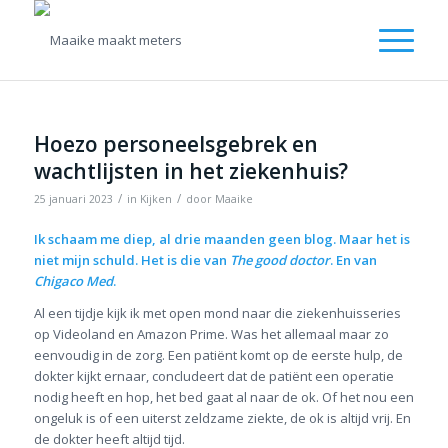
Hoezo personeelsgebrek en
wachtlijsten in het ziekenhuis?
/
/
25 januari 2023
in
Kijken
door
Maaike
Ik schaam me diep, al drie maanden geen blog. Maar het is
niet mijn schuld. Het is die van
The good doctor
. En van
Chigaco Med
.
Al een tijdje kijk ik met open mond naar die ziekenhuisseries
op Videoland en Amazon Prime. Was het allemaal maar zo
eenvoudig in de zorg. Een patiënt komt op de eerste hulp, de
dokter kijkt ernaar, concludeert dat de patiënt een operatie
nodig heeft en hop, het bed gaat al naar de ok. Of het nou een
ongeluk is of een uiterst zeldzame ziekte, de ok is altijd vrij. En
de dokter heeft altijd tijd.