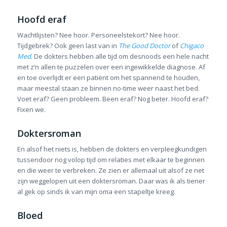
Hoofd eraf
Wachtlijsten? Nee hoor. Personeelstekort? Nee hoor.
Tijdgebrek? Ook geen last van in
The Good Doctor
of
Chigaco
Med
. De dokters hebben alle tijd om desnoods een hele nacht
met z’n allen te puzzelen over een ingewikkelde diagnose. Af
en toe overlijdt er een patiënt om het spannend te houden,
maar meestal staan ze binnen no-time weer naast het bed.
Voet eraf? Geen probleem. Been eraf? Nog beter. Hoofd eraf?
Fixen we.
Doktersroman
En alsof het niets is, hebben de dokters en verpleegkundigen
tussendoor nog volop tijd om relaties met elkaar te beginnen
en die weer te verbreken. Ze zien er allemaal uit alsof ze net
zijn weggelopen uit een doktersroman. Daar was ik als tiener
al gek op sinds ik van mijn oma een stapeltje kreeg.
Bloed